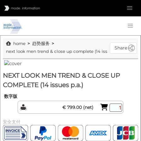
home
趋势服务
Share
next look men trend & close up complete (14 issues p.a.)
NEXT LOOK MEN TREND & CLOSE UP
COMPLETE (14 issues p.a.)
数字版
€ 799.00 (net)
安全支付