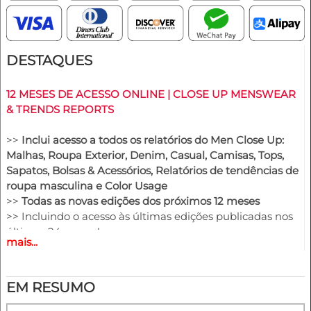
DESTAQUES
12 MESES DE ACESSO ONLINE | CLOSE UP MENSWEAR
& TRENDS REPORTS
>>
Inclui acesso a todos os relatórios do Men Close Up:
Malhas, Roupa Exterior, Denim, Casual, Camisas, Tops,
Sapatos, Bolsas & Acessórios, Relatórios de tendências de
roupa masculina e Color Usage
>>
Todas as novas edições dos próximos 12 meses
>> Incluindo o acesso às últimas edições publicadas nos
últimos 24 meses!
mais...
>>
Descarregue até 150 edições completas em PDF e ou
obras de arte CAD vectoriais editáveis à sua escolha
>> Ver todos os relatórios durante os 12 meses de adesão
EM RESUMO