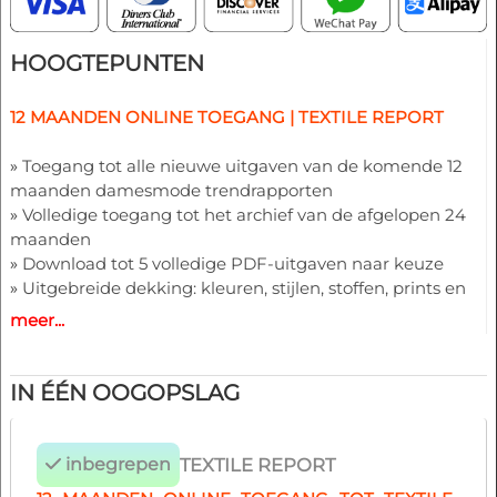
HOOGTEPUNTEN
12 MAANDEN ONLINE TOEGANG | TEXTILE REPORT
»
Toegang tot alle nieuwe uitgaven van de komende 12
maanden damesmode trendrapporten
»
Volledige toegang tot het archief van de afgelopen 24
maanden
»
Download tot 5 volledige PDF-uitgaven naar keuze
»
Uitgebreide dekking: kleuren, stijlen, stoffen, prints en
belangrijke trend richtingen
meer...
»
Rapporten 18 maanden vooruit per seizoen
IN ÉÉN OOGOPSLAG
inbegrepen
TEXTILE REPORT