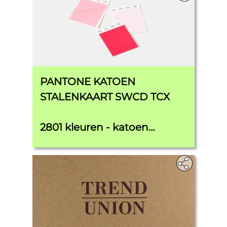
PANTONE KATOEN
STALENKAART SWCD TCX
2801 kleuren - katoen
standaard voor ontwerpers,
coloristen en
productontwikkelaars