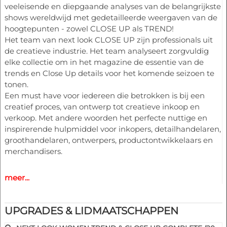
veeleisende en diepgaande analyses van de belangrijkste
shows wereldwijd met gedetailleerde weergaven van de
hoogtepunten - zowel CLOSE UP als TREND!
Het team van next look CLOSE UP zijn professionals uit
de creatieve industrie. Het team analyseert zorgvuldig
elke collectie om in het magazine de essentie van de
trends en Close Up details voor het komende seizoen te
tonen.
Een must have voor iedereen die betrokken is bij een
creatief proces, van ontwerp tot creatieve inkoop en
verkoop. Met andere woorden het perfecte nuttige en
inspirerende hulpmiddel voor inkopers, detailhandelaren,
groothandelaren, ontwerpers, productontwikkelaars en
merchandisers.
Highlights
meer...
- Verschillende diensten beschikbaar voor heren- en
dameskleding
- Meer dan 400 geselecteerde foto's
UPGRADES & LIDMAATSCHAPPEN
- Meer dan 100 close-ups