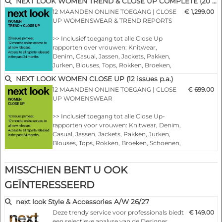
NEXT LOOK WOMEN TREND & CLOSE UP COMPLETE (20 issues p.a.)
- Verfijnde en diepgaande analyses van de belangrijkste
12 MAANDEN ONLINE TOEGANG | CLOSE
€ 1,299.00
modeshows wereldwijd
UP WOMENSWEAR & TREND REPORTS
- Gedetailleerde weergaven van de hoogtepunten
- Gegroepeerd op thema's en trends
>> Inclusief toegang tot alle Close Up
- Snitten, stoffen, kleuren en meer
rapporten over vrouwen: Knitwear,
Denim, Casual, Jassen, Jackets, Pakken,
Jurken, Blouses, Tops, Rokken, Broeken,
NLCWBL |
A/W 25/26
Schoenen, Tassen & Accessoires.
NEXT LOOK WOMEN CLOSE UP (12 issues p.a.)
>> Inclusief toegang tot alle
12 MAANDEN ONLINE TOEGANG | CLOSE
€ 699.00
trendrapporten over vrouwen: Styles &
UP WOMENSWEAR
Accessoires, womenswear trend en colour
usage
>> Inclusief toegang tot alle Close Up-
>> Alle nieuwe edities van de komende 12
rapporten voor vrouwen: Knitwear, Denim,
maanden
Casual, Jassen, Jackets, Pakken, Jurken,
>> Inclusief toegang tot de laatst…
Blouses, Tops, Rokken, Broeken, Schoenen,
Tassen & Accessoires.
>> Alle nieuwe edities van de komende 12
MISSCHIEN BENT U OOK
maanden
>> Inclusief toegang tot de laatste 24
GEÏNTERESSEERD
maanden verschenen edities!
>> Download tot 15 volledige PDF
next look Style & Accessories A/W 26/27
nummers naar keuze
Deze trendy service voor professionals biedt
€ 149.00
>> Bekijk alle verslagen van de 12 maanden
een selectieve analyse van de Designer