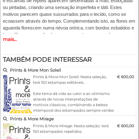
e escamas de répteis aparecem desenhadas à mão, esboçadas
ou pintadas, criando uma sensação imperfeita e tátil. Estes
motivos parecem quase sussurrados para o tecido, como se
ecoassem através do tempo. Complementando isto, as flores em
aguarela florescem numa névoa onírica, com bordos esbatidos e
tons difusos que se fundem uns nos outros, evocando uma
mais...
sensação de beleza e movimento fugazes.
Destaques:
- Na moda, de acordo com as últimas passarelas.
TAMBÉM PODE INTERESSAR
- Desenhos para qualquer produto
- 150 estampas modulares repetidas
Prints & More Mon Soleil
- Todos os ficheiros em pdf/eps e jpg/psd
Prints & More Mon Soleil: Nesta seleção,
€ 600,00
- Utilização livre de acordo com os termos dos direitos de autor
terá 150 estampas editáveis. .
Este tema dá vida ao calor e ao otimismo
através de novas interpretações de
motivos clássicos, combinando a beleza
intemporal dos estampados sempre verdes
com o brilho efervescente do sol. Os
Prints & More Mirage
estampados são arrojados mas
Prints & More Mirage: Nesta seleção, terá
€ 600,00
sofisticados, dando uma sensação
150 estampados repetidos.
harmoniosa e viva. Embora o artesanato
seja luxuoso, o tema realça a acessibilidade