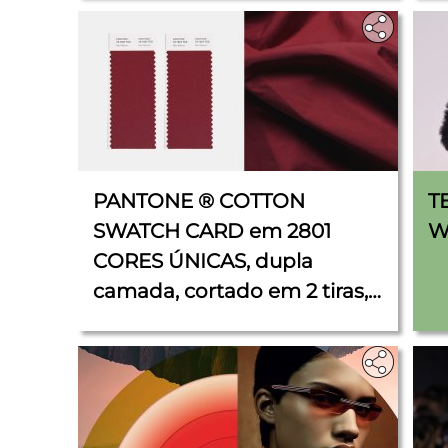
PANTONE ® COTTON
T
SWATCH CARD em 2801
W
CORES ÚNICAS, dupla
camada, cortado em 2 tiras,
cada uma de 5 cm x 11 cm