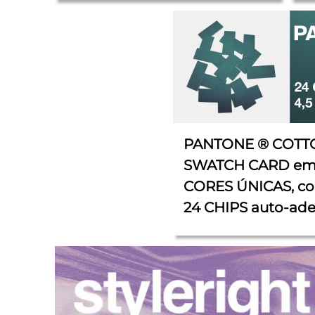
cm
PANTONE ® COTT
SWATCH CARD em
CORES ÚNICAS, co
24 CHIPS auto-ade
cada uma com 4,5 
cm