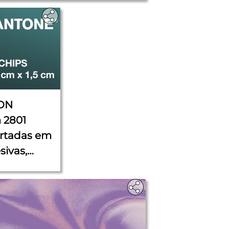
ON
 2801
rtadas em
sivas,
cm x 1,5