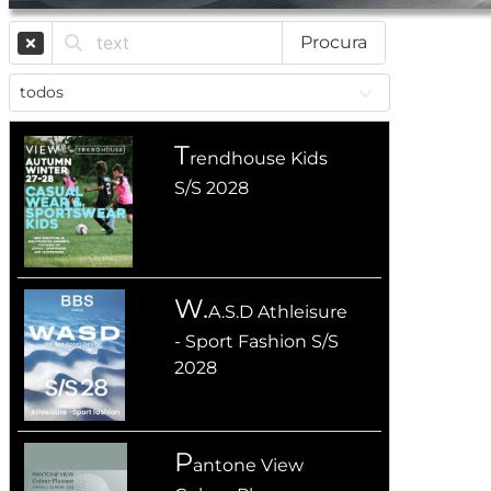
Procura
T
rendhouse Kids
S/S 2028
W.
A.S.D Athleisure
- Sport Fashion S/S
2028
P
antone View