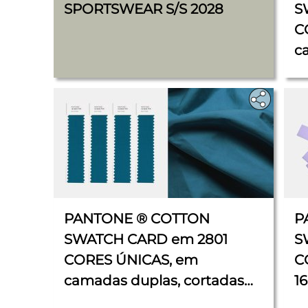
SPORTSWEAR S/S 2028
S
C
c
x 
PANTONE ® COTTON
P
SWATCH CARD em 2801
S
CORES ÚNICAS, em
C
camadas duplas, cortadas
16
em 4 tiras, cada 2,5 cm x 11
c