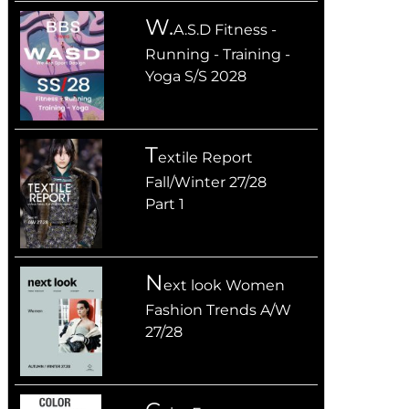
W.
A.S.D Fitness -
Running - Training -
Yoga S/S 2028
T
extile Report
Fall/Winter 27/28
Part 1
n
ext look Women
Fashion Trends A/W
27/28