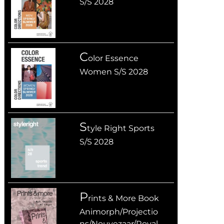
S/S 2028
C
olor Essence
Women S/S 2028
S
tyle Right Sports
S/S 2028
P
rints & More Book
Animorph/Projectio
ns/Nouvezaar/Royal