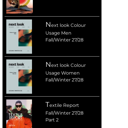
n
ext look Colour
Usage Men
Fall/Winter 27/28
n
ext look Colour
Usage Women
Fall/Winter 27/28
T
extile Report
Fall/Winter 27/28
Part 2