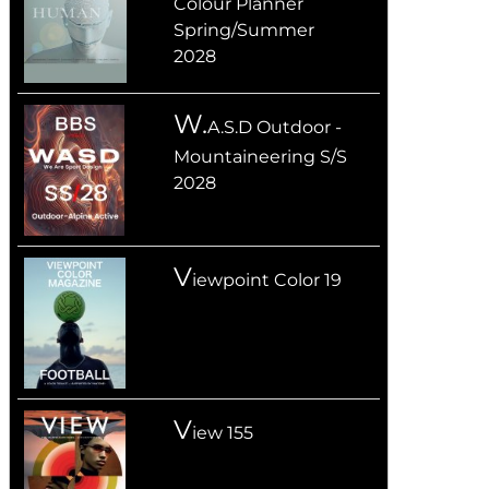
Colour Planner
Spring/Summer
2028
W.
A.S.D Outdoor -
Mountaineering S/S
2028
V
iewpoint Color 19
V
iew 155