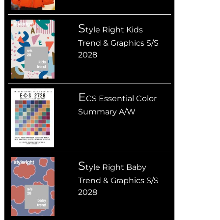
S
tyle Right Kids
Trend & Graphics S/S
2028
E
CS Essential Color
Summary A/W
S
tyle Right Baby
Trend & Graphics S/S
2028