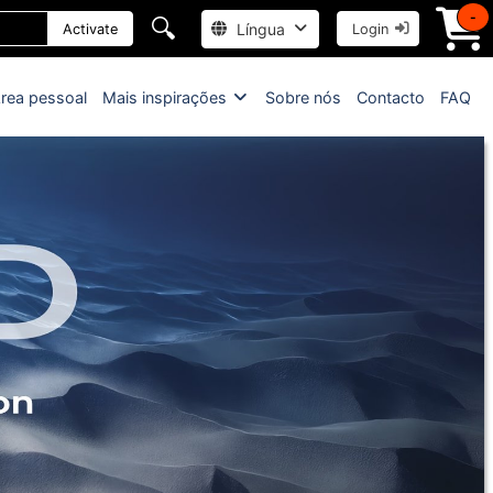
-
🔍
Língua
Activate
Login
rea pessoal
Mais inspirações
Sobre nós
Contacto
FAQ