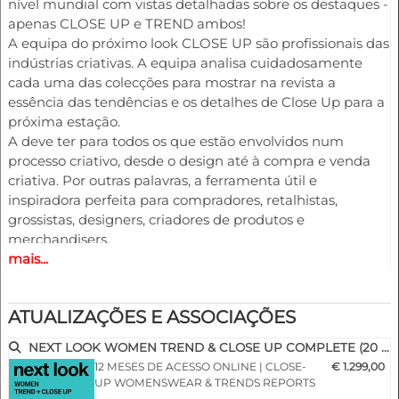
nível mundial com vistas detalhadas sobre os destaques -
apenas CLOSE UP e TREND ambos!
A equipa do próximo look CLOSE UP são profissionais das
indústrias criativas. A equipa analisa cuidadosamente
cada uma das colecções para mostrar na revista a
essência das tendências e os detalhes de Close Up para a
próxima estação.
A deve ter para todos os que estão envolvidos num
processo criativo, desde o design até à compra e venda
criativa. Por outras palavras, a ferramenta útil e
inspiradora perfeita para compradores, retalhistas,
grossistas, designers, criadores de produtos e
merchandisers.
mais...
Destaques
- Diferentes serviços disponíveis para Vestuário Masculino
ATUALIZAÇÕES E ASSOCIAÇÕES
e Vestuário Feminino
- Mais de 400 fotografias seleccionadas
NEXT LOOK WOMEN TREND & CLOSE UP COMPLETE (20 issues p.a.)
- Mais de 100 Close Ups
12 MESES DE ACESSO ONLINE | CLOSE-
€ 1.299,00
- Análises sofisticadas e aprofundadas dos desfiles de
UP WOMENSWEAR & TRENDS REPORTS
moda mais importantes a nível mundial