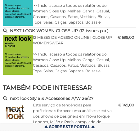
- Vistas detalhadas sobre os destaques
>> Inclui acesso a todos os relatórios do
Women Close Up: Malhas, Ganga, Casual,
- Agrupados por temas e tendências
Casacos, Casacos, Fatos, Vestidos, Blusas,
- Cortes, tecidos, cores e muito mais
Tops, Saias, Calças, Sapatos, Bolsas e
Acessórios
NEXT LOOK WOMEN CLOSE UP (12 issues p.a.)
NLCWK |
A/W 25/26
>> Inclui o acesso a todos os relatórios de
12 MESES DE ACESSO ONLINE | CLOSE UP
€ 699,00
tendências das Mulheres: Styles &
WOMENSWEAR
Accessories, womenswear trend e colour
usage
>> Inclui acesso a todos os relatórios do
>> Todas as novas edições dos próximos 12
Women Close Up: Malhas, Ganga, Casual,
meses
Casacos, Casacos, Fatos, Vestidos, Blusas,
>> Incluindo o acesso às últimas edições…
Tops, Saias, Calças, Sapatos, Bolsas e
Acessórios
>> Todas as novas edições dos próximos 12
TAMBÉM PODE INTERESSAR
meses
>> Incluindo o acesso às últimas edições
next look Style & Accessories A/W 26/27
publicadas nos últimos 24 meses!
>> Descarregue até 15 edições completas
Este serviço de tendências para
€ 149,00
em PDF à sua escolha
profissionais fornece uma análise selectiva
>> Ver todos os relatórios durante os 12
dos Shows de Designers em Nova Iorque,
mese…
Londres, Milão e Paris, compilado de
SOBRE ESTE PORTAL
acordo com critérios de design pensados
para o futuro.
Termos e condições gerais (Particulares)
Com base no conhecimento sobre as