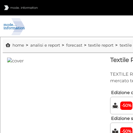
home
analisi e report
forecast
textile report
textil
Textile
TEXTILE R
mercato te
Edizione d
-50%
Edizione 
-50%