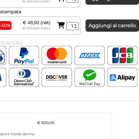
€ 89,00 (net)
e stampata
€ 49,50 (net)
-50%
Aggiungi al carrello
€ 99,00 (net)
O SICURO
€ 300,00
i report moda donna