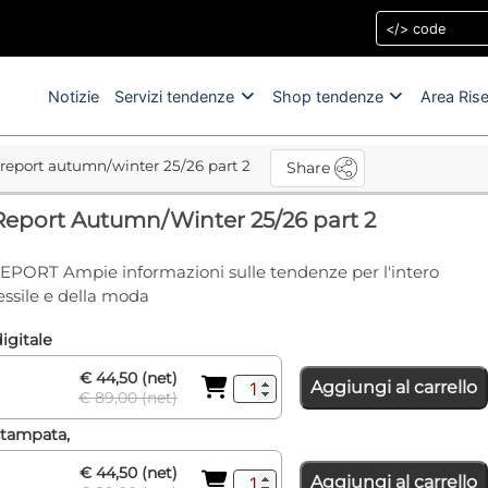
Notizie
Servizi tendenze
Shop tendenze
Area Ris
e report autumn/winter 25/26 part 2
Share
 Report Autumn/Winter 25/26 part 2
EPORT Ampie informazioni sulle tendenze per l'intero
ssile e della moda
igitale
€ 44,50 (net)
Aggiungi al carrello
€ 89,00 (net)
stampata,
€ 44,50 (net)
Aggiungi al carrello