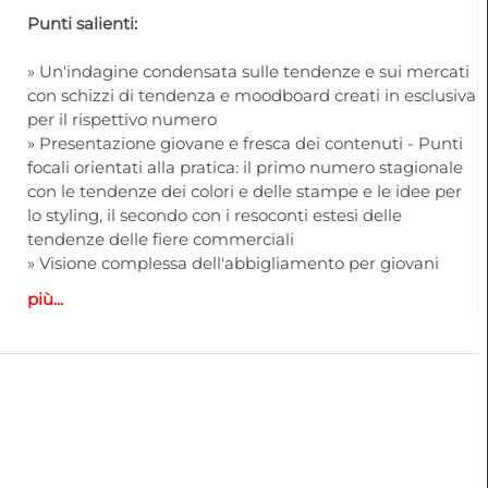
Punti salienti:
» Un'indagine condensata sulle tendenze e sui mercati
con schizzi di tendenza e moodboard creati in esclusiva
per il rispettivo numero
» Presentazione giovane e fresca dei contenuti - Punti
focali orientati alla pratica: il primo numero stagionale
con le tendenze dei colori e delle stampe e le idee per
lo styling, il secondo con i resoconti estesi delle
tendenze delle fiere commerciali
» Visione complessa dell'abbigliamento per giovani
donne e ragazze (colori, materiali, design, styling,
più...
accessori)
» Schizzi di tendenza per pantaloni, giacche, gonne,
abiti e altro ancora
» Illustrazione aggiuntiva dei temi con foto delle sfilate
degli stilisti
» Colori e armonie cromatiche