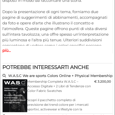
disposti in modo da raccontare una storia.
Dopo la presentazione di ogni tema, forniamo due
pagine di suggerimenti di abbinamenti, accompagnati
da foto e opere d'arte che illustrano il concetto e
l'atmosfera. Queste pagine offrono punti di vista diversi
sull'intera tavolozza; una offre spesso un'interpretazione
più luminosa e l'altra più tenue. Ulteriori suddivisioni
consentono di vedere come i colori specifici possono
più...
essere combinati in una varietà di prospettive per
soddisfare le proprie esigenze. Alcune delle immagini
(fotografie e/o opere d'arte) presenti nelle pagine
POTREBBE INTERESSARTI ANCHE
dedicate allo stato d'animo possono essere ricolorate, con
l'unico intento di sottolineare la tavolozza dei colori.
W.A.S.C We are sports Colors Online + Physical Membership
Membership Completa W.A.S.C –
€ 3.200,00
Inoltre, troverete una tavolozza secondaria che raffigura
Accesso Digitale + 2 Libri di Tendenze con
tutti i colori utilizzati in questo rapporto sui colori,
Color Fabric Swatches
organizzati per famiglia cromatica. Ciò consente di
Scopri il pacchetto completo di
comprendere meglio l'intera gamma di colori utilizzati,
previsione dei trend colore per i mercati
dai rossi e gialli di tutto lo spettro ai blu e ai viola.
sportivi, activewear e lifestyle con la
Membership Completa W.A.S.C. Include