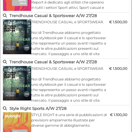
Report è dedicato agli stilisti che operano
in tutti i settori Sport attivi, Sport casual e
mercati della moda giovane di tendenza
Trendhouse Casual & Sportswear A/W 27/28
con un appeal grafico e cromatico.
TRENDHOUSE CASUAL e SPORTSWEAR.
€ 1.500,00
Troverete tutto il necessario per collezioni
di successo, orientate al mercato e alla
Noi di Trendhouse abbiamo progettato
moda: Colori, capi specifici per ogni fascia
uno stylebook per il casual e lo sportswear
d'età (camicie, T-shirt, …
che rappresenta un passo avanti rispetto a
tutte le altre pubblicazioni presenti sul
mercato. Il passaggio a uno stile di vita
improntato al benessere, che richiede un
Trendhouse Casual & Sportswear A/W 27/28
guardaroba più comodo e versatile, ha
TRENDHOUSE CASUAL e SPORTSWEAR.
€ 1.500,00
accelerato la crescita di questi mercati. In
effetti, le divisioni tra le categorie
Noi di Trendhouse abbiamo progettato
tradizionali come sport, casual, carriera,
uno stylebook per il casual e lo sportswear
formale, giorno e sera stanno scompare…
che rappresenta un passo avanti rispetto a
tutte le altre pubblicazioni presenti sul
mercato. Il passaggio a uno stile di vita
improntato al benessere, che richiede un
Style Right Sports A/W 27/28
guardaroba più comodo e versatile, ha
STYLE RIGHT è una serie di pubblicazioni di
€ 1.100,00
accelerato la crescita di questi mercati. In
previsioni ampiamente illustrate per
effetti, le divisioni tra le categorie
diverse gamme di abbigliamento.
tradizionali come sport, casual, carriera,