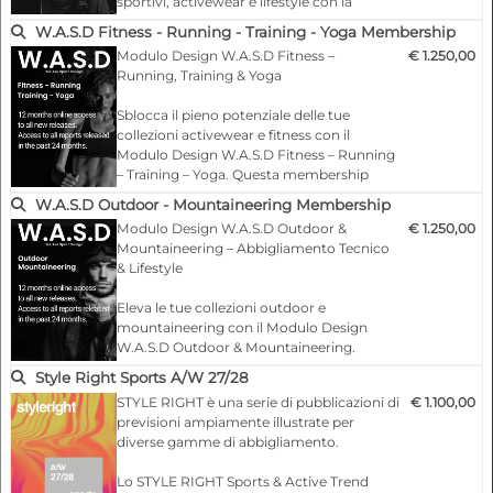
sportivi, activewear e lifestyle con la
- Accesso al download delle immagini e dei dati cromatici
Membership Completa W.A.S.C. Include
digitali per una rapida importazione in Adobe
W.A.S.D Fitness - Running - Training - Yoga Membership
accesso digitale completo e 2 libri fisici
Photoshop®, Adobe Illustrator® e Adobe InDesign®.
Modulo Design W.A.S.D Fitness –
€ 1.250,00
con Color Fabric Swatches, offrendo alla
Running, Training & Yoga
tua squadra ispirazione digitale e tattile.…
Sblocca il pieno potenziale delle tue
collezioni activewear e fitness con il
Modulo Design W.A.S.D Fitness – Running
– Training – Yoga. Questa membership
online offre accesso esclusivo a 2 stagioni
W.A.S.D Outdoor - Mountaineering Membership
di trend insights, specificamente curate
Modulo Design W.A.S.D Outdoor &
€ 1.250,00
per i mercati Fitness, Running, Training e
Mountaineering – Abbigliamento Tecnico
Yoga.
& Lifestyle
…
Eleva le tue collezioni outdoor e
mountaineering con il Modulo Design
W.A.S.D Outdoor & Mountaineering.
Questa membership online offre accesso
Style Right Sports A/W 27/28
esclusivo a 2 stagioni di trend insights,
STYLE RIGHT è una serie di pubblicazioni di
€ 1.100,00
specificamente curate per i mercati
previsioni ampiamente illustrate per
outdoor, mountaineering e lifestyle
diverse gamme di abbigliamento.
performance.…
Lo STYLE RIGHT Sports & Active Trend