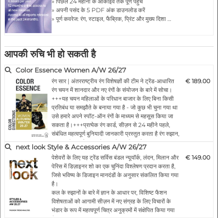
» पिछले 24 महीनों के आर्काइव तक पूर्ण पहुँच
» अपनी पसंद के 5 PDF अंक डाउनलोड करें
» पूर्ण कवरेज: रंग, स्टाइल, फैब्रिक, प्रिंट और मुख्य दिशा …
आपकी रुचि भी हो सकती है
Color Essence Women A/W 26/27
रंग सार | अंतरराष्ट्रीय रंग विशेषज्ञों की टीम ने ट्रेंड-आधारित
€ 189.00
रंग चयन में शानदार और नए रंगों के संयोजन के बारे में सोचा।
+++यह चयन महिलाओं के परिधान बाजार के लिए बिना किसी
प्रतिबंध या समझौते के बनाया गया है - जो कुछ भी चुना गया था
उसे हमारे अपने स्पॉट-ऑन रंगों के माध्यम से महसूस किया जा
सकता है।+++प्रत्येक रंग कार्ड, सीज़न से 24 महीने पहले,
संबंधित महत्वपूर्ण बुनियादी जानकारी प्रस्तुत करता है रंग रुझान,
रंग मूड और इसलिए आपके प्रारंभिक और व्यक्तिगत रंग
next look Style & Accessories A/W 26/27
अवधारणाओं के लिए कुंजी प्रदान करते हैं।+…
पेशेवरों के लिए यह ट्रेंड सर्विस बंडल न्यूयॉर्क, लंदन, मिलान और
€ 149.00
पेरिस में डिज़ाइनर शो का एक चुनिंदा विश्लेषण प्रदान करता है,
जिसे भविष्य के डिजाइन मानदंडों के अनुसार संकलित किया गया
है।
कल के रुझानों के बारे में ज्ञान के आधार पर, विशिष्ट फैशन
विशेषताओं को आगामी सीज़न में नए संग्रह के लिए विचारों के
भंडार के रूप में महत्वपूर्ण चित्र अनुक्रमों में संक्षेपित किया गया