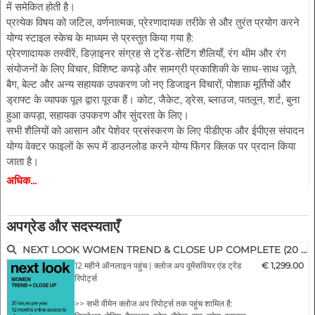
में समेकित होती है।
प्रत्येक विषय को जटिल, वर्णनात्मक, प्रेरणादायक तरीके से और तुरंत प्रयोग करने
योग्य स्टाइल स्केच के माध्यम से प्रस्तुत किया गया है:
प्रेरणादायक तस्वीरें, डिज़ाइनर संग्रह से ट्रेंड-सेटिंग शैलियाँ, रंग थीम और रंग
संयोजनों के लिए विचार, विशिष्ट कपड़े और सामग्री प्रकाशिकी के साथ-साथ जूते,
बैग, बेल्ट और अन्य सहायक उपकरण जो नए डिजाइन विचारों, पोशाक मूर्तियों और
ड्राफ्ट के व्यापक पूल द्वारा पूरक हैं। कोट, जैकेट, ड्रेस, ब्लाउज, पतलून, शर्ट, बुना
हुआ कपड़ा, सहायक उपकरण और सुंदरता के लिए।
सभी शैलियों को आसान और पेशेवर प्रसंस्करण के लिए पीडीएफ और ईपीएस संपादन
योग्य वेक्टर फाइलों के रूप में डाउनलोड करने योग्य फिंगर क्लिक पर प्रदान किया
जाता है।
अधिक...
मुख्य विशेषताएं:
- सभी महत्वपूर्ण और फैशन-प्रासंगिक डिजाइनर शो से शैलियों और विवरणों की 200
से अधिक पेशेवर तस्वीरें पेश की गईं
अपग्रेड और सदस्यताएँ
- अतिरिक्त तस्वीरें आकृतियों, सामग्रियों और रंगों से संबंधित रुझानों को दर्शाती हैं
NEXT LOOK WOMEN TREND & CLOSE UP COMPLETE (20 issues p.a.)
- वास्तविक फैशन मानदंड और प्रवृत्ति विषयों के बारे में संक्षिप्त लेकिन संक्षिप्त
12 महीने ऑनलाइन पहुंच | क्लोज अप वूमेंसवियर एंड ट्रेंड
€ 1,299.00
टिप्पणियाँ
रिपोर्ट्स
- पोशाक मूर्तियों के साथ-साथ परिधान रेंज और सहायक उपकरण के लिए नए
डिजाइनों द्वारा प्रवृत्ति विषयों का अनुकूल चित्रण
>> सभी वीमेन क्लोज अप रिपोर्ट्स तक पहुंच शामिल है: