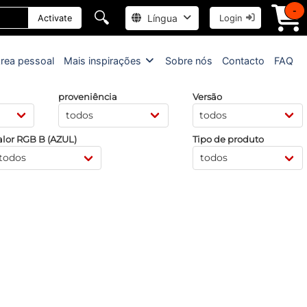
-
🔍
Língua
Activate
Login
rea pessoal
Mais inspirações
Sobre nós
Contacto
FAQ
proveniência
Versão
alor RGB B (AZUL)
Tipo de produto