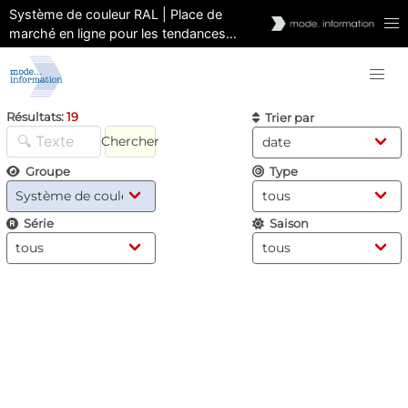
Système de couleur RAL | Place de
marché en ligne pour les tendances
couleur, les cartes couleur, les outils
couleur | Prévision et analyse
Résultats:
19
Trier par
Chercher
Groupe
Type
Série
Saison